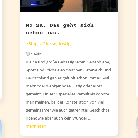
No na. Das geht sich
schon aus.
>Blog
,
>Glosse
,
lustig
5
Min:
Kleine und große Gehässigkeiten, Seitenhiebe,
Spott und Sticheleien zwischen Österreich und
Deutschland gab es gefühlt schon immer. Mal
mehr oder weniger böse, lustig oder ernst
gemeint. Ein sehr spezielles Verhältnis könnte
man meinen, bei der Konstellation von viel
gemeinsamer wie auch getrennter Geschichte
irgendwie aber auch kein Wunder …
mehr lesen