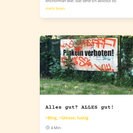
Anchorman war, das sehe ich absolut so.
mehr lesen
Alles gut? ALLES gut!
>Blog
,
>Glosse
,
lustig
4
Min: