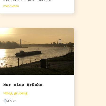
mehr lesen
Nur eine Brücke
>Blog
,
grübelig
4
Min: