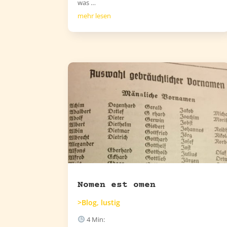
was …
mehr lesen
Nomen est omen
>Blog
,
lustig
4
Min: