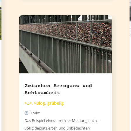
Zwischen Arroganz und
Achtsamkeit
>⌂<
,
>Blog
,
grübelig
3
Min:
Das Beispiel eines – meiner Meinung nach –
völlig deplatzierten und unbedachten