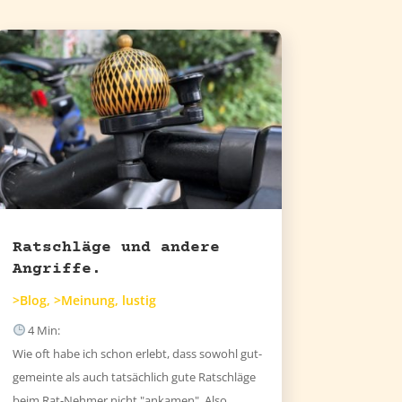
Ratschläge und andere
Angriffe.
>Blog
,
>Meinung
,
lustig
4
Min:
Wie oft habe ich schon erlebt, dass sowohl gut-
gemeinte als auch tatsächlich gute Ratschläge
beim Rat-Nehmer nicht "ankamen". Also