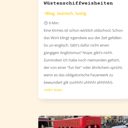
Wüstenschiffweisheiten
>Blog
,
launisch
,
lustig
6
Min:
Eine Kirmes ist schon wirklich oldschool. Schon
das Wort klingt irgendwie aus der Zeit gefallen.
So un-englisch. Gibt’s dafür nicht einen
gängigen Anglizismus? Nope, gibt’s nicht.
Zumindest ich habe noch niemanden gehört,
der von einer "fun fair" oder ähnlichem spricht,
wenn es das obligatorische Feuerwerk zu
bewundert gilt (oohhh! uhhhh! ahhhhh!).
mehr lesen