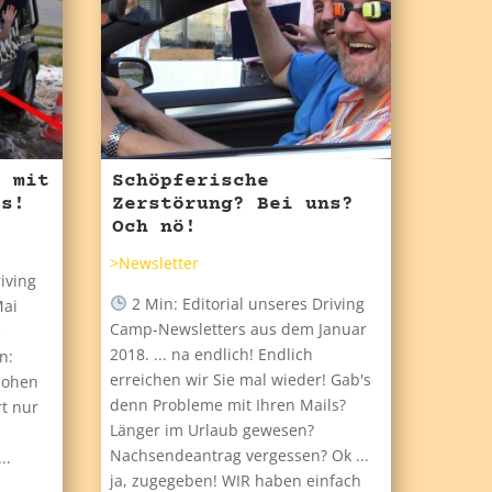
s mit
Schöpferische
es!
Zerstörung? Bei uns?
Och nö!
>Newsletter
iving
2 Min: Editorial unseres Driving
Mai
Camp-Newsletters aus dem Januar
e
2018. ... na endlich! Endlich
n:
erreichen wir Sie mal wieder! Gab's
hohen
denn Probleme mit Ihren Mails?
rt nur
Länger im Urlaub gewesen?
Nachsendeantrag vergessen? Ok ...
..
ja, zugegeben! WIR haben einfach