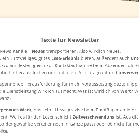
Texte für Newsletter
n News-Kanäle –
Neues
transportieren. Also wirklich Neues.
 ein kurzweiliges, gutes
Lese-Erlebnis
bieten, außerdem auch
unt
zw. am Besten gleich zur Kontaktaufnahme beim Absender führen. 
nbieter herausstechen und auffallen. Also prägnant und
unverwec
 spannende Herausforderung für mich. Voraussetzung dazu: Klipp 
e Dienstleistung wirklich ausmacht. Was ist wirklich von
Wert?
Wa
evanz?
tgenaues Werk
, das seine News präzise beim Empfänger abliefert.
nt. Weil es für den Leser schlicht
Zeitverschwendung
ist. Aus di
b der gewählte Verteiler noch in Gänze passt oder ob nicht für m
lte.