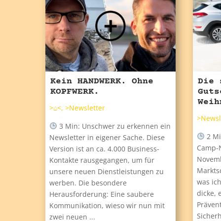
Kein HANDWERK. Ohne
Die 
KOPFWERK.
Guts
Weih
>⌂<
,
>Newsletter
>Newsl
3 Min: Unschwer zu erkennen ein
2 Mi
Newsletter in eigener Sache. Diese
Camp-N
Version ist an ca. 4.000 Business-
Novemb
Kontakte rausgegangen, um für
Marktsc
unsere neuen Dienstleistungen zu
was ich
werben. Die besondere
dicke, 
Herausforderung: Eine saubere
Präven
Kommunikation, wieso wir nun mit
Sicher
zwei neuen ...