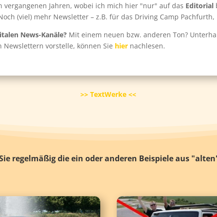
 vergangenen Jahren, wobei ich mich hier "nur" auf das
Editorial
och (viel) mehr Newsletter – z.B. für das Driving Camp Pachfurth, 
igitalen News-Kanäle?
Mit einem neuen bzw. anderen Ton? Unterhal
n Newslettern vorstelle, können Sie
hier
nachlesen.
>> TextWerke <<
ie regelmäßig die ein oder anderen Beispiele aus "alten