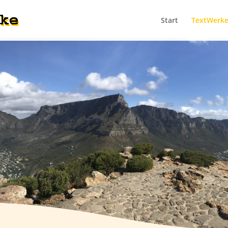
Start
TextWerk