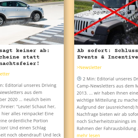
sagt keiner ab:
Ab sofort: Schlus
cheine statt
Events & Incentiv
nachtsfeier!
>Newsletter
etter
2 Min: Editorial unseres Dr
n: Editorial unseres Driving
Camp-Newsletters aus dem 
ewsletters aus dem
2013. ... wir haben Ihnen ein
er 2020 ... neulich beim
wichtige Mitteilung zu mache
hreier: "Leute! Schaut her,
Aufgrund der (ausreichend) 
 hier alles reinpacke! Eine
Nachfrage bieten wir ab sofo
eine ordentliche Portion
noch Sicherheitstrainings im
tion! Und einen Schlag
Rahmen der Fahrausbildung .
heit noch obendrauf! Und leck
mehr lesen