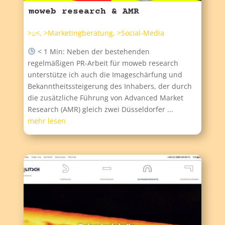
moweb research & AMR
>⌂<
,
>Marketingberatung
,
>Social-Media
< 1 Min: Neben der bestehenden
regelmäßigen PR-Arbeit für moweb research
unterstütze ich auch die Imageschärfung und
Bekanntheitssteigerung des Inhabers, der durch
die zusätzliche Führung von Advanced Market
Research (AMR) gleich zwei Düsseldorfer ...
mehr lesen