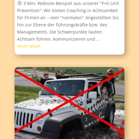
3 Min: Website-Beispiel aus unserer "F+E-Unit
Prävention": Wir bieten Coaching in Achtsamkeit
für Firmen an – vom "normalen" Angestellten bis
hin zur Ebene der Führungskräfte bzw. des
Managements. Die Schwerpunkte lauten:
Achtsam führen, kommunizieren und ...
mehr lesen