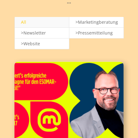
…
All
>Marketingberatung
>Newsletter
>Pressemitteilung
>Website