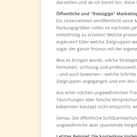
darstellen und ob ich bereit bin, diese 
Öffentliche und "freizügige" Marketin
Ein Unternehmen veröffentlicht seine M
Packungsgrößen sollen im nächsten Ja
mittelfristig zu erzielen? Welche pro
ergänzen? Oder welche Zielgruppen wer
sogar der ganze Prozess mit der eige
Was es bringen würde, solche Strateg
formuliert, schlüssig und profession
– und auch bewerten – welche Schritt
Zielgruppen angegangen und von den 
Aus einer solchen ungewöhnlichen Tran
Täuschungen oder falsche Versprechun
bekannten Konzept nicht entspricht, w
Genau. Die öffentliche Sichtbarmachun
ungewöhnliche aber spannende Vorgeh
Letztes Beispiel: Die kostenlose Vor