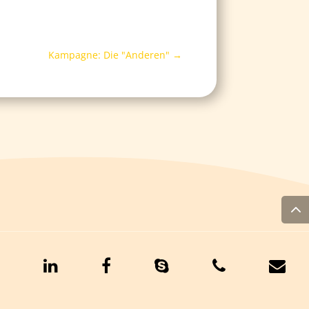
Kampagne: Die "Anderen"
→
……….
……….
……….
……….
……….