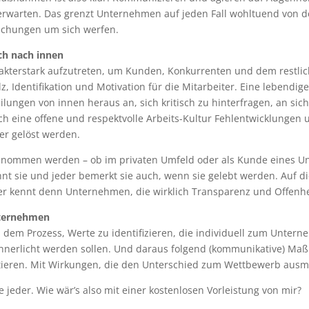
erwarten. Das grenzt Unternehmen auf jeden Fall wohltuend von de
echungen um sich werfen.
h nach innen
akterstark aufzutreten, um Kunden, Konkurrenten und dem restli
z, Identifikation und Motivation für die Mitarbeiter. Eine lebendig
lungen von innen heraus an, sich kritisch zu hinterfragen, an sich
rch eine offene und respektvolle Arbeits-Kultur Fehlentwicklungen
er gelöst werden.
genommen werden – ob im privaten Umfeld oder als Kunde eines Un
nnt sie und jeder bemerkt sie auch, wenn sie gelebt werden. Auf d
Wer kennt denn Unternehmen, die wirklich Transparenz und Offenh
Unternehmen
 dem Prozess, Werte zu identifizieren, die individuell zum Unter
nnerlicht werden sollen. Und daraus folgend (kommunikative) Maß
tieren. Mit Wirkungen, die den Unterschied zum Wettbewerb aus
 jeder. Wie wär’s also mit einer kostenlosen Vorleistung von mir?