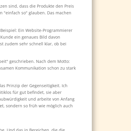
tzen sind, dass die Produkte den Preis
ten "einfach so" glauben. Das machen
. Beispiel: Ein Website-Programmierer
le Kunde ein genaues Bild davon
t zudem sehr schnell klar, ob bei
rbeit" geschrieben. Nach dem Motto:
einsamen Kommunikation schon zu stark
as Prinzip der Gegenseitigkeit. Ich
klos für gut befindet, sie aber
laubwürdigkeit und arbeite von Anfang
t, sondern so früh wie möglich auch
e. Und das in Bereichen, die die