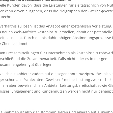
ielle Kunden davon, dass die Leistungen für sie tatsächlich von Nu
eister kann davon ausgehen, dass die Zielgruppen den (Werbe-)Wor
 Recht!
Verhältnis zu lösen, ist das Angebot einer kostenlosen Vorleistung
es neuen Web-Auftritts kostenlos zu erstellen, damit der potentiel
ite aussieht. Durch die bis dahin nötigen Abstimmungsprozesse is
e Chemie stimmt.
schon Pressemitteilungen für Unternehmen als kostenlose "Probe-A
anschließend die Zusammenarbeit. Falls nicht oder es in der gem
in Zusammengehen gut überlegen.
e ich als Anbieter zudem auf die sogenannte "Reziprozität", also d
er schon aus "schlechtem Gewissen" meine Leistung zwar nicht kriti
llem aber beweise ich als Anbieter Leistungsbereitschaft sowie G
nisses. Engagement und Kundennutzen werden nicht nur behaupte
Maßnahmen ist also klar. Kommunizieren und agieren auf Augenhöh