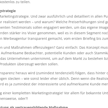
kostenlos zu teilen.
gstrategie
arketingstrategie. Und zwar ausführlich und detailliert in allen 
hr realisiert werden – und warum? Welche Preiserhöhungen sind 
minenten Testimonials sollen engagiert werden, um das eigene Imag
den stärker ins Visier genommen, weil es in diesem Segment noch
nen Werbeagentur transparent gemacht, vom ersten Briefing bis z
ien und Maßnahmen offenzulegen? Ganz einfach: Das Konzept muss
ell. Aufmerksame Beobachter, potentielle Kunden oder auch Stamm
e das Unternehmen unternimmt, um auf dem Markt zu bestehen bz
Produkten überzeugt werden sollen.
sparenz heraus wird (zumindest tendenziell) folgen, dass hinter 
gen stecken – wie sonst leider eher üblich. Denn wenn die Rea
ird es ja zumindest der interessierte und aufmerksame Kunde mer
g einer kompletten Marketingstrategie! Vor allem für bekannte U
ensweise, oder?!
leistung als vertrauensbildende Maßnahme